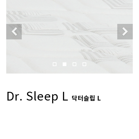
Previous
N
Dr. Sleep L
닥터슬립 L